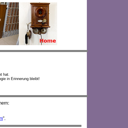
t hat.
ie in Erinnerung bleibt!
mern:
um
”.