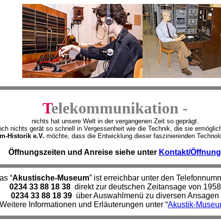
T
elekommunikation -
nichts hat unsere Welt in der vergangenen Zeit so geprägt.
ch nichts gerät so schnell in Vergessenheit wie die Technik, die sie ermöglich
m-Historik e.V.
möchte, dass die Entwicklung dieser faszinierenden Technolog
Öffnungszeiten und Anreise siehe unter
Kontakt/Öffnung
as “
Akustische-Museum
” ist erreichbar unter den Telefonnum
0234 33 88 18 38
direkt zur deutschen Zeitansage von 1958
0234 33 88 18 39
über Auswahlmenü zu diversen Ansagen
Weitere Informationen und Erläuterungen unter “
Akustik-Muse