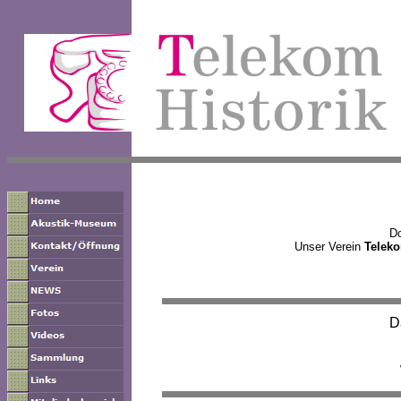
Do
Unser Verein
Teleko
D