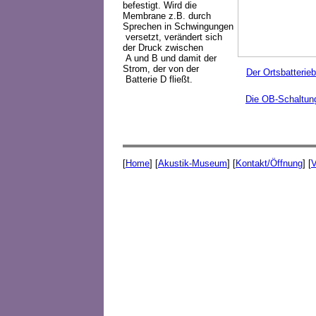
befestigt. Wird die
Membrane z.B. durch
Sprechen in Schwingungen
versetzt, verändert sich
der Druck zwischen
A und B und damit der
Strom, der von der
Der Ortsbatterieb
Batterie D fließt.
Die OB-Schaltun
[
Home
] [
Akustik-Museum
] [
Kontakt/Öffnung
] [
V